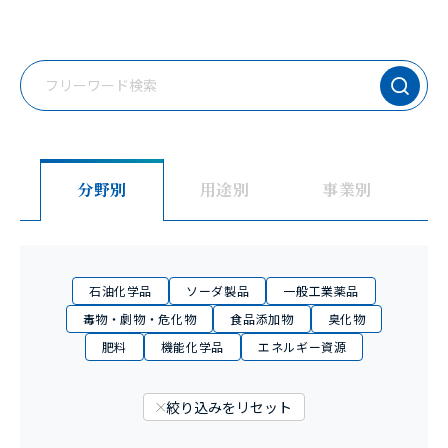
フ
リ
ー
ワ
ー
分野別
用途別
事業別
ド
検
索
石油化学品
ソーダ製品
一般工業薬品
毒物・劇物・危化物
食品添加物
臭化物
肥料
機能化学品
エネルギー資源
絞り込みをリセット