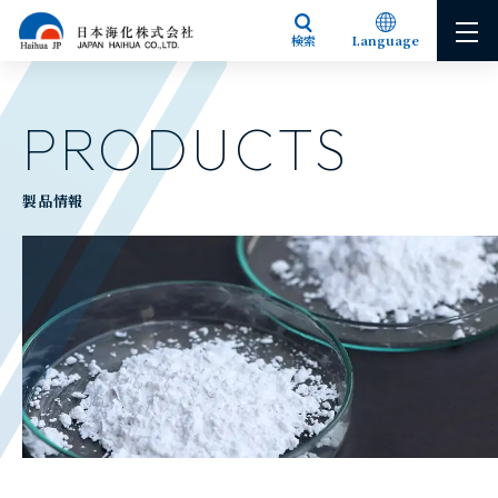
検索
Language
Japanese
English
PRODUCTS
製品情報