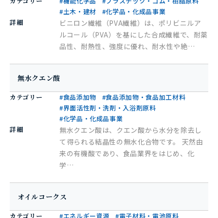
カテゴリー
#機能化学品
#プラスチック・ゴム・樹脂原料
#土木・建材
#化学品・化成品事業
詳細
ビニロン繊維（PVA繊維）は、ポリビニルア
ルコール（PVA）を基にした合成繊維で、耐薬
品性、耐熱性、強度に優れ、耐水性や絶…
無水クエン酸
カテゴリー
#食品添加物
#食品添加物・食品加工材料
#界面活性剤・洗剤・入浴剤原料
#化学品・化成品事業
詳細
無水クエン酸は、クエン酸から水分を除去し
て得られる結晶性の無水化合物です。 天然由
来の有機酸であり、食品業界をはじめ、化
学…
オイルコークス
カテゴリー
#エネルギー資源
#電子材料・電池原料