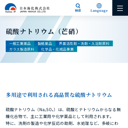
検索
Language
Japanese
English
硫酸ナトリウム（芒硝）
一般工業薬品
製紙薬品
界面活性剤・洗剤・入浴剤原料
ガラス製造原料
化学品・化成品事業
多用途で利用される高品質な硫酸ナトリウム
硫酸ナトリウム（Na₂SO₄）は、硫酸とナトリウムからなる無
機化合物で、主に工業用や化学薬品として利用されます。
特に、洗剤の製造や化学反応の助剤、水処理など、多岐にわ