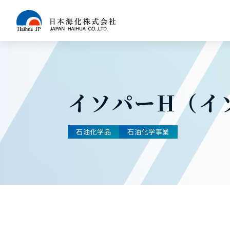
イソパーH（イ
石油化学品
石油化学事業