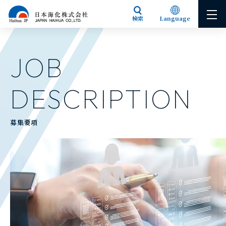
検索
Language
Japanese
English
JOB
DESCRIPTION
募集要項